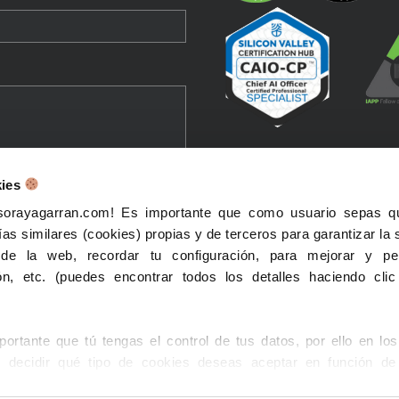
kies
 sorayagarran.com! Es importante que como usuario sepas qu
lic en el botón de envío,
ías similares (cookies) propias y de terceros para garantizar la 
sentimiento para que se
 de la web, recordar tu configuración, para mejorar y per
 datos personales para
n, etc. (puedes encontrar todos los detalles haciendo cli
n contacto contigo en
con el mensaje que me has
 también confirmas que has
rtante que tú tengas el control de tus datos, por ello en lo
eptado el Aviso de
decidir qué tipo de cookies deseas aceptar en función de 
d ¡Recuerda que puedes