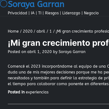
Soraya Garran
Skip
to
Privacidad | IA | TI | Riesgos | Liderazgo | Negocio
content
Home
2020
abril
1
¡Mi gran crecimiento profesi
¡Mi gran crecimiento prof
Posted on
abril 1, 2020
by
Soraya Garran
Comencé el 2023 incorporándome al equipo de una ON
duda una de mis mejores decisiones porque me ha per
necesitados y también para definir la estrategia de p
el tiempo para colaborar como ponente en diferentes 
Posted in
experiencias