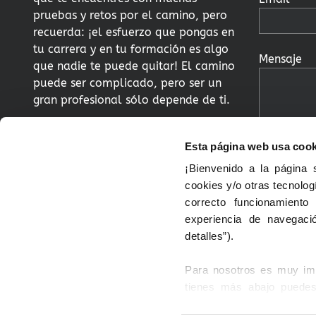
pruebas y retos por el camino, pero
recuerda: ¡el esfuerzo que pongas en
tu carrera y en tu formación es algo
Mensaje
que nadie te puede quitar! El camino
puede ser complicado, pero ser un
gran profesional sólo depende de ti.
Twitter
LInkedIn
Esta página web usa coo
¡Bienvenido a la página
Al hacer c
cookies y/o otras tecnolog
das tu con
correcto funcionamiento
traten tus
experiencia de navegació
ponernos e
detalles”).
relación 
enviado y
Para nosotros es muy impo
leído y ac
tienes más abajo puedes 
privacida
Puedes: