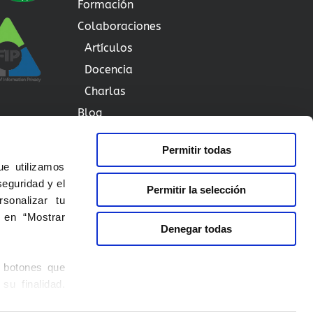
Formación
Colaboraciones
Artículos
Docencia
Charlas
Blog
Contactar
Permitir todas
e utilizamos
seguridad y el
Aviso de Privacidad
Permitir la selección
sonalizar tu
Aviso de Cookies
c en “Mostrar
Denegar todas
Aviso Legal
Aviso de Redes Sociales
s botones que
su finalidad.