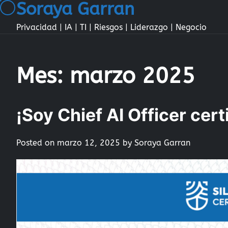
Soraya Garran
Skip
to
Privacidad | IA | TI | Riesgos | Liderazgo | Negocio
content
Mes:
marzo 2025
¡Soy Chief AI Officer cer
Posted on
marzo 12, 2025
by
Soraya Garran