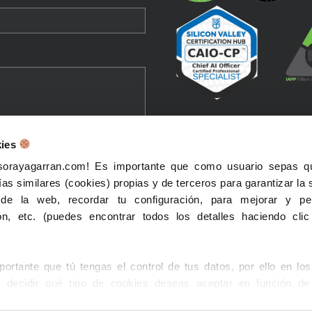
kies
 sorayagarran.com! Es importante que como usuario sepas qu
lic en el botón de envío,
ías similares (cookies) propias y de terceros para garantizar la 
sentimiento para que se
 de la web, recordar tu configuración, para mejorar y per
 datos personales para
n, etc. (puedes encontrar todos los detalles haciendo cli
n contacto contigo en
con el mensaje que me has
 también confirmas que has
rtante que tú tengas el control de tus datos, por ello en lo
eptado el Aviso de
decidir qué tipo de cookies deseas aceptar en función de 
d ¡Recuerda que puedes