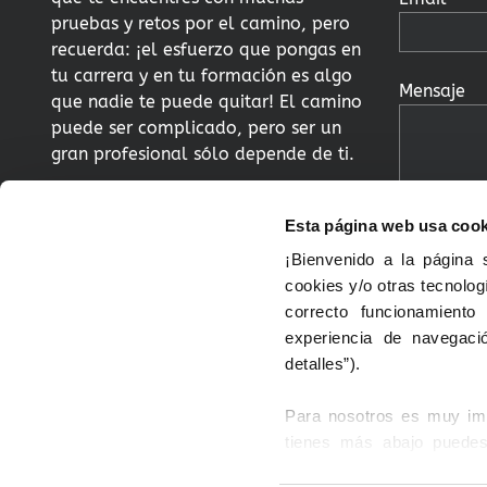
pruebas y retos por el camino, pero
recuerda: ¡el esfuerzo que pongas en
tu carrera y en tu formación es algo
Mensaje
que nadie te puede quitar! El camino
puede ser complicado, pero ser un
gran profesional sólo depende de ti.
Twitter
LInkedIn
Esta página web usa coo
¡Bienvenido a la página
Al hacer c
cookies y/o otras tecnolog
das tu con
correcto funcionamiento
traten tus
experiencia de navegació
ponernos e
detalles”).
relación 
enviado y
Para nosotros es muy impo
leído y ac
tienes más abajo puedes 
privacida
Puedes: