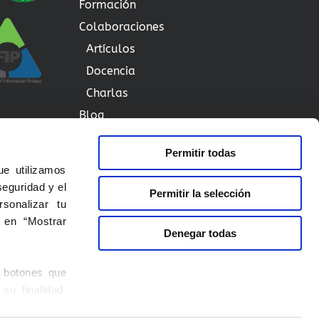
Formación
Colaboraciones
Artículos
Docencia
Charlas
Blog
Contactar
Permitir todas
e utilizamos
seguridad y el
Aviso de Privacidad
Permitir la selección
sonalizar tu
Aviso de Cookies
c en “Mostrar
Denegar todas
Aviso Legal
Aviso de Redes Sociales
s botones que
su finalidad.