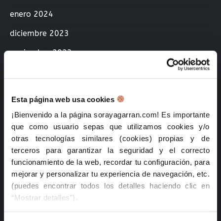
enero 2024
diciembre 2023
noviembre 2023
agosto 2023
febrero 2023
Esta página web usa cookies
diciembre 2022
¡Bienvenido a la página sorayagarran.com! Es importante
que como usuario sepas que utilizamos cookies y/o
junio 2022
otras tecnologías similares (cookies) propias y de
febrero 2022
terceros para garantizar la seguridad y el correcto
funcionamiento de la web, recordar tu configuración, para
junio 2021
mejorar y personalizar tu experiencia de navegación, etc.
(puedes encontrar todos los detalles haciendo clic en
febrero 2021
“Mostrar detalles”).
enero 2021