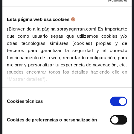
febrero 2022
Esta página web usa cookies
junio 2021
¡Bienvenido a la página sorayagarran.com! Es importante
febrero 2021
que como usuario sepas que utilizamos cookies y/o
otras tecnologías similares (cookies) propias y de
enero 2021
terceros para garantizar la seguridad y el correcto
abril 2020
funcionamiento de la web, recordar tu configuración, para
mejorar y personalizar tu experiencia de navegación, etc.
Popular Posts
(puedes encontrar todos los detalles haciendo clic en
“Mostrar detalles”).
Transparencia algorítmica precios NY: ley, IA y datos
Para nosotros es muy importante que tú tengas el control
Selección
Lecciones del Iberian Blackout en la IAPP: Resiliencia
de tus datos, por ello en los botones que tienes más
Cookies técnicas
de
y Protección de Datos
abajo puedes decidir qué tipo de cookies deseas aceptar
consentimiento
CPDP.ai 2025: Aspectos destacados en IA
en función de su finalidad. Puedes:
Cookies de preferencias o personalización
Rechazar todas (solo almacenaremos las cookies
IAPP AI Governance Global Europe 2025-Dublín
técnicas, que son las estrictamente necesarias para que