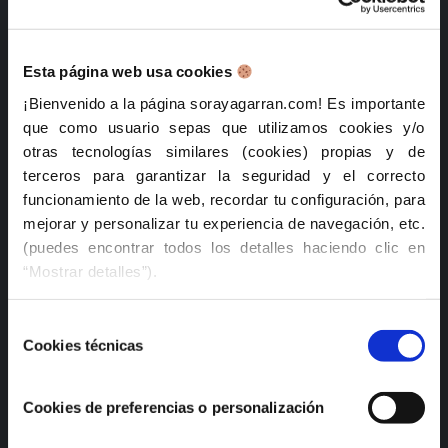
CPDP.ai 2025: Aspectos destacados en IA
IAPP AI Governance Global Europe 2025-Dublín
Esta página web usa cookies
IAPP Global Privacy Summit 2025 -Washington
¡Bienvenido a la página sorayagarran.com! Es importante
que como usuario sepas que utilizamos cookies y/o
Archives
otras tecnologías similares (cookies) propias y de
terceros para garantizar la seguridad y el correcto
julio 2025
funcionamiento de la web, recordar tu configuración, para
mejorar y personalizar tu experiencia de navegación, etc.
mayo 2025
(puedes encontrar todos los detalles haciendo clic en
“Mostrar detalles”).
abril 2025
marzo 2025
Para nosotros es muy importante que tú tengas el control
Selección
de tus datos, por ello en los botones que tienes más
Cookies técnicas
de
noviembre 2024
abajo puedes decidir qué tipo de cookies deseas aceptar
consentimiento
en función de su finalidad. Puedes:
octubre 2024
Cookies de preferencias o personalización
Rechazar todas (solo almacenaremos las cookies
septiembre 2024
técnicas, que son las estrictamente necesarias para que