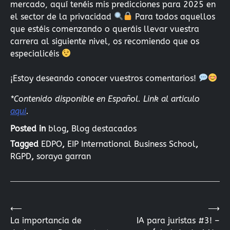
mercado, aquí tenéis mis predicciones para 2025 en
el sector de la privacidad
Para todos aquellos
que estéis comenzando o queráis llevar vuestra
carrera al siguiente nivel, os recomiendo que os
especialicéis
¡Estoy deseando conocer vuestros comentarios!
*Contenido disponible en Español. Link al articulo
aqui
.
Posted in
blog
,
Blog destacados
Tagged
EDPO
,
EIP International Business School
,
RGPD
,
soraya garran
⟵
⟶
Navegación
La importancia de
IA para juristas #3! –