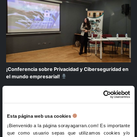
¡Conferencia sobre Privacidad y Ciberseguridad en
el mundo empresarial!
Ayer tuve la suerte de compartir mis conocimientos
sobre privacidad y ciberseguridad con alumnos de
Formación Profesional del IES Paiporta.…
Esta página web usa cookies
Buscar
¡Bienvenido a la página sorayagarran.com! Es importante
que como usuario sepas que utilizamos cookies y/o
Buscar