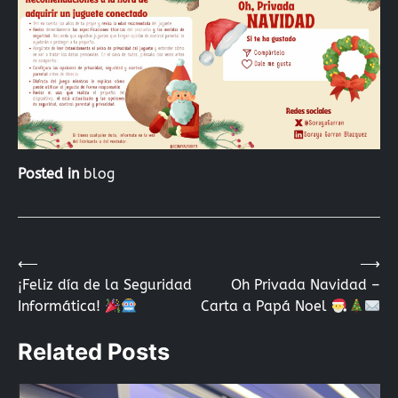
Posted in
blog
⟵
⟶
Navegación
¡Feliz día de la Seguridad
Oh Privada Navidad –
Informática!
Carta a Papá Noel
de
Related Posts
entradas